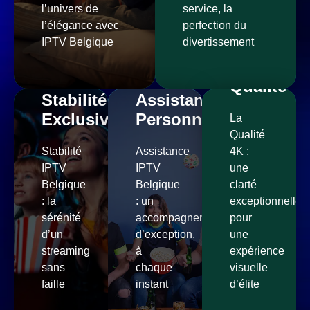
l’univers de
service, la
l’élégance avec
perfection du
IPTV Belgique
divertissement
4K
Qualité
Stabilité
Assistance
Exclusive
Personnalisée
La
Qualité
Stabilité
Assistance
4K :
IPTV
IPTV
une
Belgique
Belgique
clarté
: la
: un
exceptionnelle
sérénité
accompagnement
pour
d’un
d’exception,
une
streaming
à
expérience
sans
chaque
visuelle
faille
instant
d’élite